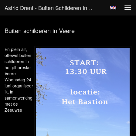
Astrid Drent - Buiten Schilderen In Veere
Tog
navi
Buiten schilderen in Veere
En plein air,
oftewel buiten
schilderen in
het pittoreske
Veere.
Woensdag 24
juni organiseer
ik, in
samenwerking
met de
Zeeuwse