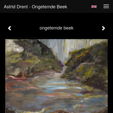
Astrid Drent - Ongetemde Beek
Tog
navi
ongetemde beek